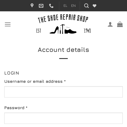
Skip
EL
EN
to
content
Account details
LOGIN
Required
Username or email address
*
Required
Password
*